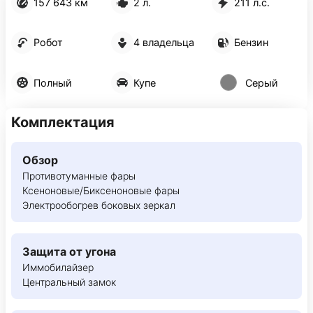
157 643 км
2 л.
211 л.с.
Робот
4 владельца
Бензин
Полный
Купе
Серый
Комплектация
Обзор
Противотуманные фары
Ксеноновые/Биксеноновые фары
Электрообогрев боковых зеркал
Защита от угона
Иммобилайзер
Центральный замок