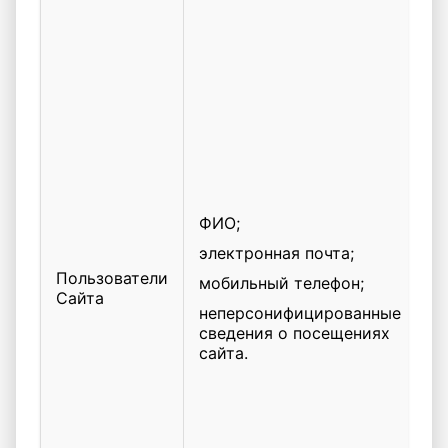
и
П
п
о
э
п
с
т
з
п
ФИО;
О
электронная почта;
т
у
Пользователи
мобильный телефон;
(
Сайта
неперсонифицированные
п
сведения о посещениях
с
сайта.
п
н
р
р
(