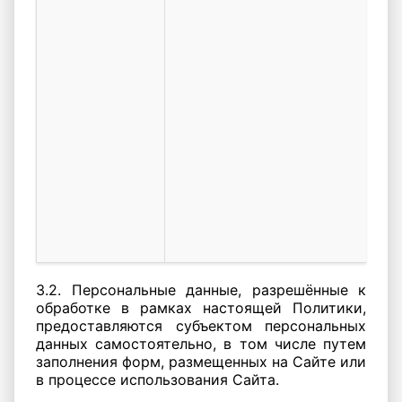
и
в
де
П
С
о
п
п
и
С
с
ф
С
3.2. Персональные данные, разрешённые к
обработке в рамках настоящей Политики,
предоставляются субъектом персональных
данных самостоятельно, в том числе путем
заполнения форм, размещенных на Сайте или
в процессе использования Сайта.