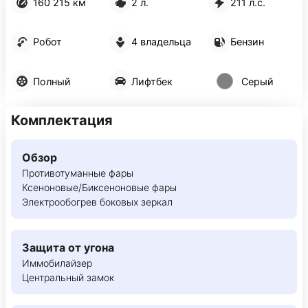
160 215 км
2 л.
211 л.с.
Робот
4 владельца
Бензин
Полный
Лифтбек
Серый
Комплектация
Обзор
Противотуманные фары
Ксеноновые/Биксеноновые фары
Электрообогрев боковых зеркал
Защита от угона
Иммобилайзер
Центральный замок