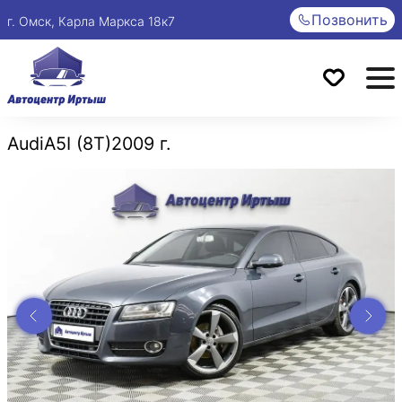
Позвонить
г. Омск, Карла Маркса 18к7
Audi
A5
I (8T)
2009 г.