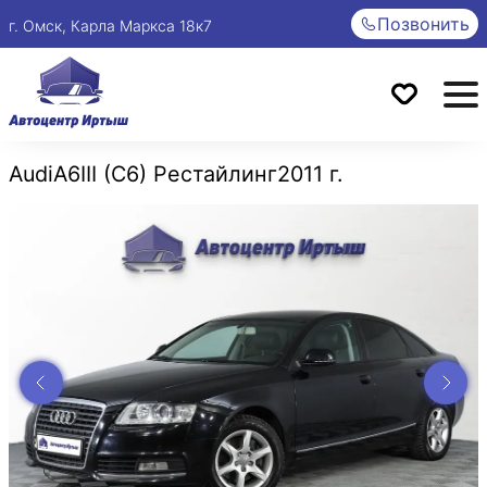
Позвонить
г. Омск, Карла Маркса 18к7
Audi
A6
III (C6) Рестайлинг
2011 г.