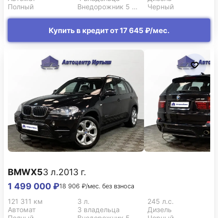
Полный
Внедорожник 5 дв.
Черный
Купить в кредит от 17 645 ₽/мес.
BMW
X5
3 л.
2013 г.
1 499 000 ₽
18 906 ₽/мес. без взноса
121 311 км
3 л.
245 л.с.
Автомат
3 владельца
Дизель
Полный
Внедорожник 5 дв.
Черный