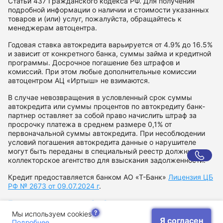
Статьи 437 Гражданского кодекса РФ. Для получения
подробной информации о наличии и стоимости указанных
товаров и (или) услуг, пожалуйста, обращайтесь к
менеджерам автоцентра.
Годовая ставка автокредита варьируется от 4.9% до 16.5%
и зависит от конкретного банка, суммы займа и кредитной
программы. Досрочное погашение без штрафов и
комиссий. При этом любые дополнительные комиссии
автоцентром АЦ «Иртыш» не взимаются.
В случае невозвращения в условленный срок суммы
автокредита или суммы процентов по автокредиту банк-
партнер оставляет за собой право начислить штраф за
просрочку платежа в среднем размере 0,1% от
первоначальной суммы автокредита. При несоблюдении
условий погашения автокредита данные о нарушителе
могут быть переданы в специальный реестр должников и
коллекторское агентство для взыскания задолженности.
Кредит предоставляется банком АО «Т-Банк»
Лицензия ЦБ
РФ № 2673 от 09.07.2024 г
.
Политика в отношении обработки персональных данных
Согласие на рекламную рассылку
Мы используем cookies
Я согласен
Подробнее