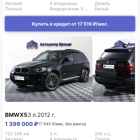
Автомат
4 владельца
Дизель
Полный
Внедорожник 5 дв.
Белый
Купить в кредит от 17 519 ₽/мес.
BMW
X5
3 л.
2012 г.
1 399 000 ₽
17 645 ₽/мес. без взноса
132 346 км
3 л.
245 л.с.
Автомат
4 владельца
Дизель