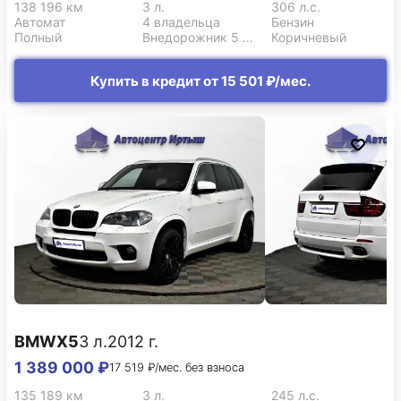
138 196 км
3 л.
306 л.с.
Автомат
4 владельца
Бензин
Полный
Внедорожник 5 дв.
Коричневый
Купить в кредит от 15 501 ₽/мес.
BMW
X5
3 л.
2012 г.
1 389 000 ₽
17 519 ₽/мес. без взноса
135 189 км
3 л.
245 л.с.