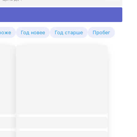
роже
Год новее
Год старше
Пробег