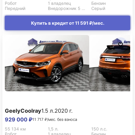
Робот
1 владелец
Бензин
Передний
Внедорожник 5 дв.
Серый
Купить в кредит от 11 591 ₽/мес.
Geely
Coolray
1.5 л.
2020 г.
929 000 ₽
11 717 ₽/мес. без взноса
55 134 км
1,5 л.
150 л.с.
Робот
1 владелец
Бензин