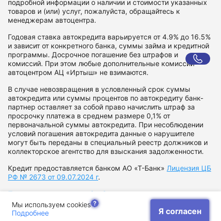
подробной информации о наличии и стоимости указанных
товаров и (или) услуг, пожалуйста, обращайтесь к
менеджерам автоцентра.
Годовая ставка автокредита варьируется от 4.9% до 16.5%
и зависит от конкретного банка, суммы займа и кредитной
программы. Досрочное погашение без штрафов и
комиссий. При этом любые дополнительные комиссии
автоцентром АЦ «Иртыш» не взимаются.
В случае невозвращения в условленный срок суммы
автокредита или суммы процентов по автокредиту банк-
партнер оставляет за собой право начислить штраф за
просрочку платежа в среднем размере 0,1% от
первоначальной суммы автокредита. При несоблюдении
условий погашения автокредита данные о нарушителе
могут быть переданы в специальный реестр должников и
коллекторское агентство для взыскания задолженности.
Кредит предоставляется банком АО «Т-Банк»
Лицензия ЦБ
РФ № 2673 от 09.07.2024 г
.
Политика в отношении обработки персональных данных
Согласие на рекламную рассылку
Мы используем cookies
Я согласен
Подробнее