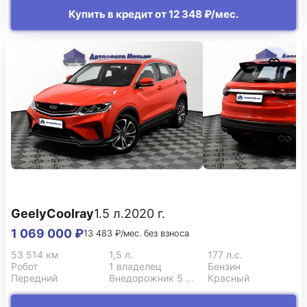
Купить в кредит от 12 348 ₽/мес.
Geely
Coolray
1.5 л.
2020 г.
1 069 000 ₽
13 483 ₽/мес. без взноса
53 514 км
1,5 л.
177 л.с.
Робот
1 владелец
Бензин
Передний
Внедорожник 5 дв.
Красный