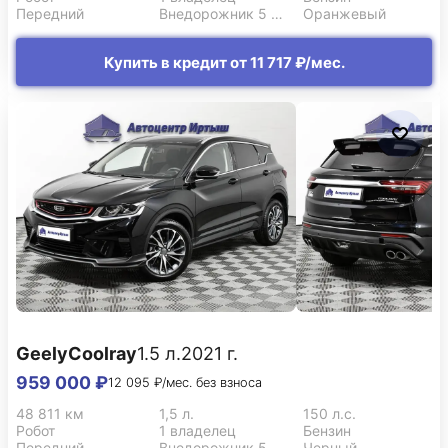
Передний
Внедорожник 5 дв.
Оранжевый
Купить в кредит от 11 717 ₽/мес.
Geely
Coolray
1.5 л.
2021 г.
959 000 ₽
12 095 ₽/мес. без взноса
48 811 км
1,5 л.
150 л.с.
Робот
1 владелец
Бензин
Передний
Внедорожник 5 дв.
Черный