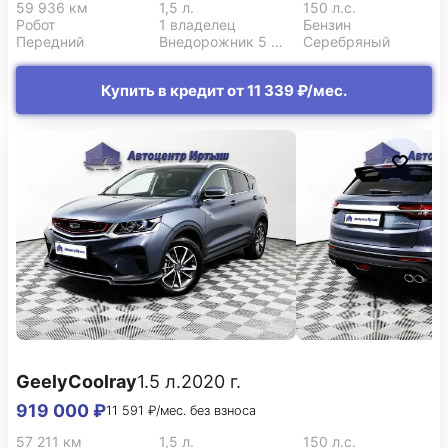
59 936 км
1,5 л.
150 л.с.
Робот
1 владелец
Бензин
Передний
Внедорожник 5 дв.
Серебряный
Купить в кредит от 11 339 ₽/мес.
Geely
Coolray
1.5 л.
2020 г.
919 000 ₽
11 591 ₽/мес. без взноса
57 211 км
1,5 л.
150 л.с.