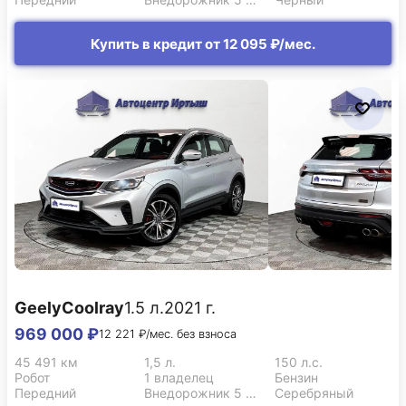
Купить в кредит от 12 095 ₽/мес.
Geely
Coolray
1.5 л.
2021 г.
969 000 ₽
12 221 ₽/мес. без взноса
45 491 км
1,5 л.
150 л.с.
Робот
1 владелец
Бензин
Передний
Внедорожник 5 дв.
Серебряный