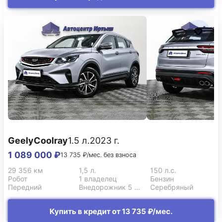
Geely
Coolray
1.5 л.
2023 г.
1 089 000 ₽
13 735 ₽/мес. без взноса
29 356 км
1,5 л.
150 л.с.
Робот
1 владелец
Бензин
Передний
Внедорожник 5 дв.
Серебряный
Купить в кредит от 13 735 ₽/мес.