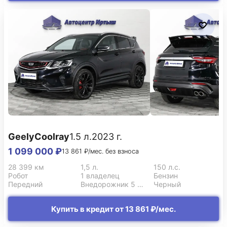
Geely
Coolray
1.5 л.
2023 г.
1 099 000 ₽
13 861 ₽/мес. без взноса
28 399 км
1,5 л.
150 л.с.
Робот
1 владелец
Бензин
Передний
Внедорожник 5 дв.
Черный
Купить в кредит от 13 861 ₽/мес.