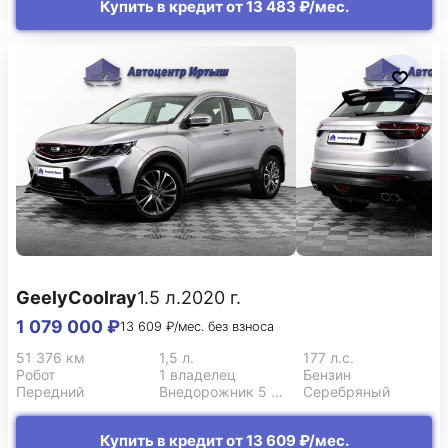
Купить в кредит от 13 483 ₽/мес.
Geely
Coolray
1.5 л.
2020 г.
1 079 000 ₽
13 609 ₽/мес. без взноса
51 376 км
1,5 л.
177 л.с.
Робот
1 владелец
Бензин
Передний
Внедорожник 5 дв.
Серебряный
Купить в кредит от 13 609 ₽/мес.