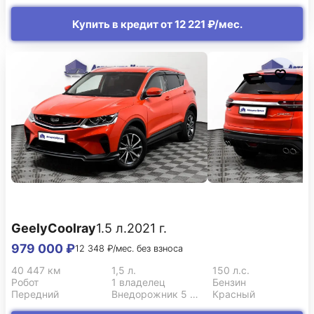
Купить в кредит от 12 221 ₽/мес.
Geely
Coolray
1.5 л.
2021 г.
979 000 ₽
12 348 ₽/мес. без взноса
40 447 км
1,5 л.
150 л.с.
Робот
1 владелец
Бензин
Передний
Внедорожник 5 дв.
Красный