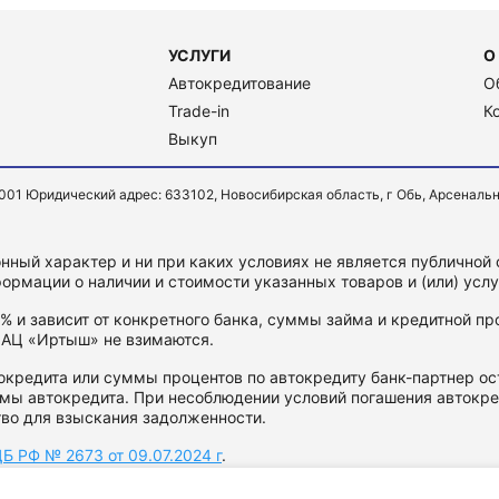
УСЛУГИ
О
Автокредитование
О
Trade-in
К
Выкуп
Юридический адрес: 633102, Новосибирская область, г Обь, Арсенальная ул
ный характер и ни при каких условиях не является публичной
ормации о наличии и стоимости указанных товаров и (или) усл
5% и зависит от конкретного банка, суммы займа и кредитной 
 АЦ «Иртыш» не взимаются.
кредита или суммы процентов по автокредиту банк-партнер ост
мы автокредита. При несоблюдении условий погашения автокре
тво для взыскания задолженности.
Б РФ № 2673 от 09.07.2024 г
.
огласие на рекламную рассылку