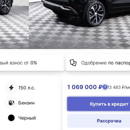
вый взнос от
0%
Одобрение
по паспор
1 069 000 ₽
13 483 ₽/м
150 л.с.
Бензин
Купить в кредит
Черный
Рассрочка