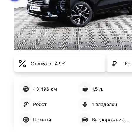
Ставка от
4.9%
Пер
43 496 км
1,5 л.
Робот
1 владелец
Полный
Внедорожник 5 дв.