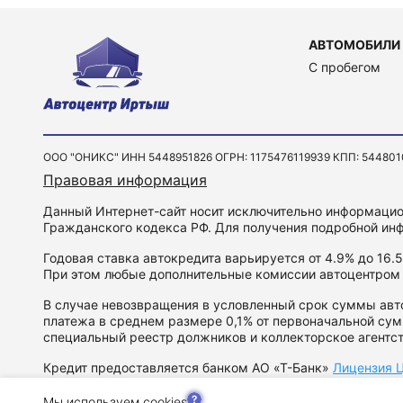
АВТОМОБИЛИ
C пробегом
ООО "ОНИКС" ИНН 5448951826 ОГРН: 1175476119939 КПП: 544801001 
Правовая информация
Данный Интернет-сайт носит исключительно информацион
Гражданского кодекса РФ. Для получения подробной инф
Годовая ставка автокредита варьируется от 4.9% до 16.
При этом любые дополнительные комиссии автоцентром
В случае невозвращения в условленный срок суммы авто
платежа в среднем размере 0,1% от первоначальной сум
специальный реестр должников и коллекторское агентс
Кредит предоставляется банком АО «Т-Банк»
Лицензия Ц
Политика в отношении обработки персональных данных
С
Мы используем cookies