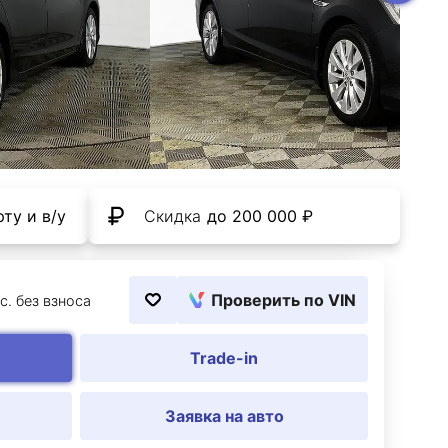
ту и в/у
Скидка
до 200 000 ₽
Проверить по VIN
с. без взноса
Trade-in
Заявка на авто