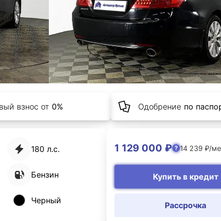
вый взнос от
0%
Одобрение
по паспор
1 129 000 ₽
14 239 ₽/ме
180 л.с.
Бензин
Купить в кредит
Черный
Рассрочка