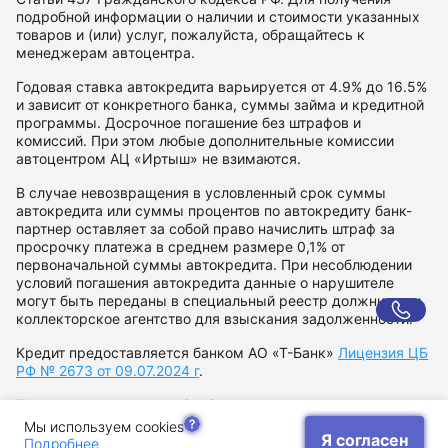
подробной информации о наличии и стоимости указанных
товаров и (или) услуг, пожалуйста, обращайтесь к
менеджерам автоцентра.
Годовая ставка автокредита варьируется от 4.9% до 16.5%
и зависит от конкретного банка, суммы займа и кредитной
программы. Досрочное погашение без штрафов и
комиссий. При этом любые дополнительные комиссии
автоцентром АЦ «Иртыш» не взимаются.
В случае невозвращения в условленный срок суммы
автокредита или суммы процентов по автокредиту банк-
партнер оставляет за собой право начислить штраф за
просрочку платежа в среднем размере 0,1% от
первоначальной суммы автокредита. При несоблюдении
условий погашения автокредита данные о нарушителе
могут быть переданы в специальный реестр должников и
коллекторское агентство для взыскания задолженности.
Кредит предоставляется банком АО «Т-Банк»
Лицензия ЦБ
РФ № 2673 от 09.07.2024 г
.
Политика в отношении обработки персональных данных
Согласие на рекламную рассылку
Мы используем cookies
Я согласен
Подробнее