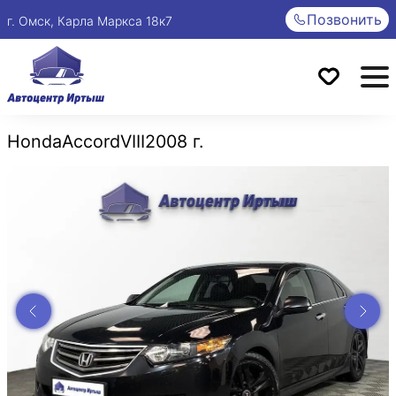
Позвонить
г. Омск, Карла Маркса 18к7
Honda
Accord
VIII
2008 г.