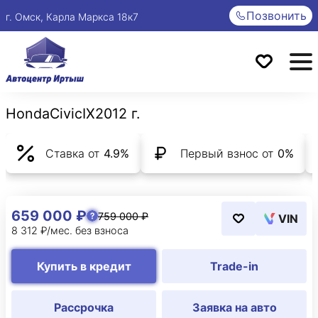
Позвонить
г. Омск, Карла Маркса 18к7
Honda
Civic
IX
2012 г.
Ставка от
4.9%
Первый взнос от
0%
659 000 ₽
759 000 ₽
VIN
8 312 ₽/мес. без взноса
Купить в кредит
Trade-in
Рассрочка
Заявка на авто