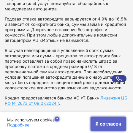
товаров и (или) услуг, пожалуйста, обращайтесь к
менеджерам автоцентра.
Годовая ставка автокредита варьируется от 4.9% до 16.5%
и зависит от конкретного банка, суммы займа и кредитной
программы. Досрочное погашение без штрафов и
комиссий. При этом любые дополнительные комиссии
автоцентром АЦ «Иртыш» не взимаются.
В случае невозвращения в условленный срок суммы
автокредита или суммы процентов по автокредиту банк-
партнер оставляет за собой право начислить штраф за
просрочку платежа в среднем размере 0,1% от
первоначальной суммы автокредита. При несоблюдении
условий погашения автокредита данные о нарушителе
могут быть переданы в специальный реестр должников и
коллекторское агентство для взыскания задолженности.
Кредит предоставляется банком АО «Т-Банк»
Лицензия ЦБ
РФ № 2673 от 09.07.2024 г
.
Политика в отношении обработки персональных данных
Согласие на рекламную рассылку
Мы используем cookies
Я согласен
Подробнее