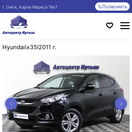
Позвонить
г. Омск, Карла Маркса 18к7
Hyundai
ix35
I
2011 г.