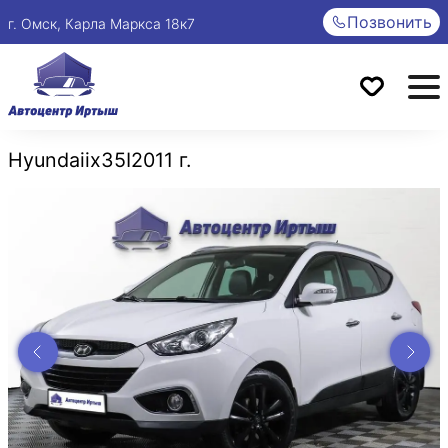
Позвонить
г. Омск, Карла Маркса 18к7
Hyundai
ix35
I
2011 г.