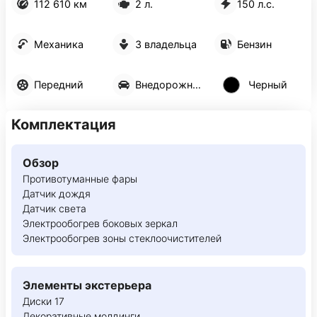
112 610 км
2 л.
150 л.с.
Механика
3 владельца
Бензин
Передний
Внедорожник 5 дв.
Черный
Комплектация
Обзор
Противотуманные фары
Датчик дождя
Датчик света
Электрообогрев боковых зеркал
Электрообогрев зоны стеклоочистителей
Элементы экстерьера
Диски 17
Декоративные молдинги