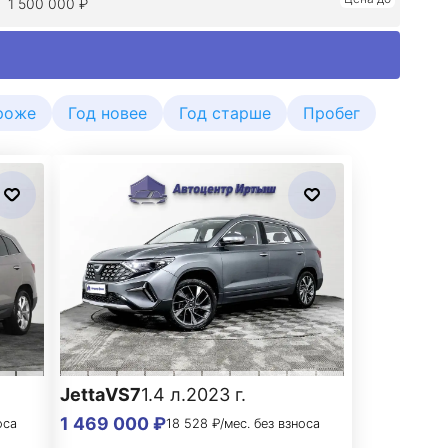
роже
Год новее
Год старше
Пробег
Jetta
VS7
1.4 л.
2023 г.
1 469 000 ₽
оса
18 528 ₽/мес. без взноса