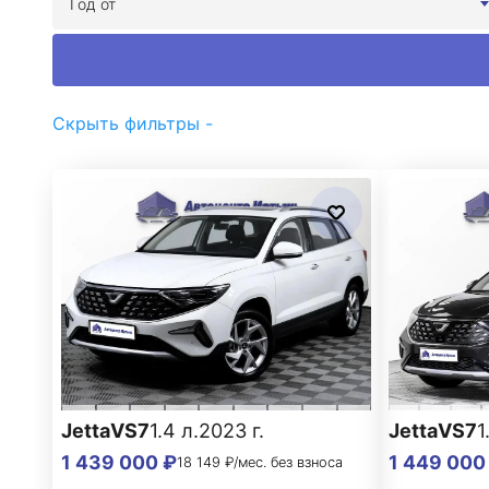
Год от
Скрыть фильтры -
Jetta
VS7
1.4 л.
2023 г.
Jetta
VS7
1
1 439 000 ₽
1 449 000
18 149 ₽/мес. без взноса