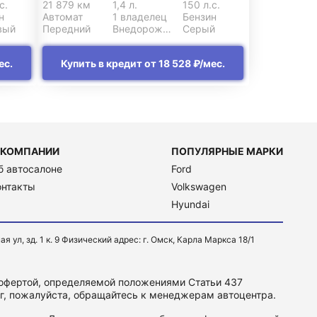
с.
21 879 км
1,4 л.
150 л.с.
н
Автомат
1 владелец
Бензин
вый
Передний
Внедорожник 5 дв.
Серый
ес.
Купить в кредит от 18 528 ₽/мес.
 КОМПАНИИ
ПОПУЛЯРНЫЕ МАРКИ
б автосалоне
Ford
онтакты
Volkswagen
Hyundai
, зд. 1 к. 9 Физический адрес: г. Омск, Карла Маркса 18/1
 офертой, определяемой положениями Статьи 437
уг, пожалуйста, обращайтесь к менеджерам автоцентра.