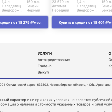
1,4 л.
150 л.с.
23 579 км
1,4 л.
150 л.
1 владелец
Бензин
Автомат
1 владелец
Бензи
Внедорожник 5 дв.
Черный
Передний
Внедорожник 5 дв.
Беже
кредит от 18 275 ₽/мес.
Купить в кредит от 18 401 ₽/м
УСЛУГИ
О
Автокредитование
О
Trade-in
К
Выкуп
Юридический адрес: 633102, Новосибирская область, г Обь, Арсенальная ул
ный характер и ни при каких условиях не является публичной
ормации о наличии и стоимости указанных товаров и (или) усл