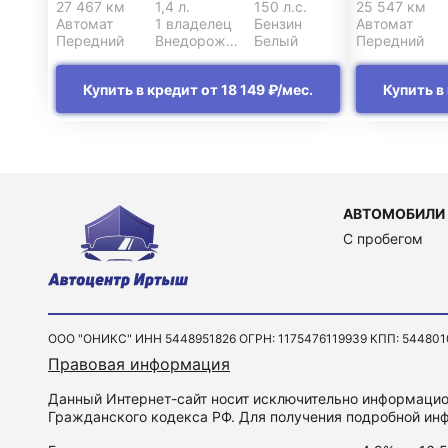
27 467 км
1,4 л.
150 л.с.
25 547 км
Автомат
1 владелец
Бензин
Автомат
Передний
Внедорожник 5 дв.
Белый
Передний
Купить в кредит от 18 149 ₽/мес.
Купить в 
АВТОМОБИЛИ
C пробегом
ООО "ОНИКС" ИНН 5448951826 ОГРН: 1175476119939 КПП: 544801001 
Правовая информация
Данный Интернет-сайт носит исключительно информацион
Гражданского кодекса РФ. Для получения подробной инф