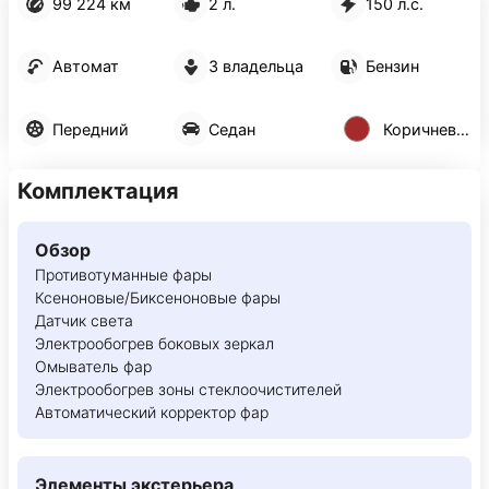
99 224 км
2 л.
150 л.с.
Автомат
3 владельца
Бензин
Передний
Седан
Коричневый
Комплектация
Обзор
Противотуманные фары
Ксеноновые/Биксеноновые фары
Датчик света
Электрообогрев боковых зеркал
Омыватель фар
Электрообогрев зоны стеклоочистителей
Автоматический корректор фар
Элементы экстерьера