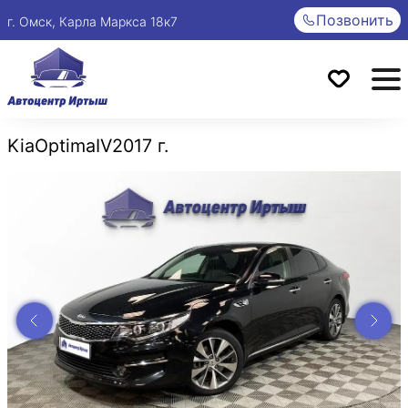
Позвонить
г. Омск, Карла Маркса 18к7
Kia
Optima
IV
2017 г.