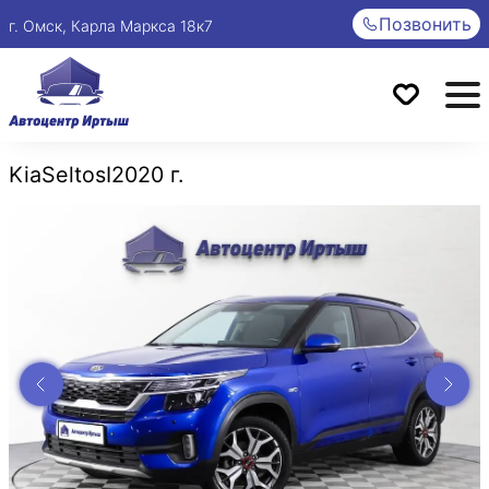
Позвонить
г. Омск, Карла Маркса 18к7
Kia
Seltos
I
2020 г.