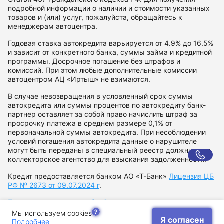
подробной информации о наличии и стоимости указанных
товаров и (или) услуг, пожалуйста, обращайтесь к
менеджерам автоцентра.
Годовая ставка автокредита варьируется от 4.9% до 16.5%
и зависит от конкретного банка, суммы займа и кредитной
программы. Досрочное погашение без штрафов и
комиссий. При этом любые дополнительные комиссии
автоцентром АЦ «Иртыш» не взимаются.
В случае невозвращения в условленный срок суммы
автокредита или суммы процентов по автокредиту банк-
партнер оставляет за собой право начислить штраф за
просрочку платежа в среднем размере 0,1% от
первоначальной суммы автокредита. При несоблюдении
условий погашения автокредита данные о нарушителе
могут быть переданы в специальный реестр должников и
коллекторское агентство для взыскания задолженности.
Кредит предоставляется банком АО «Т-Банк»
Лицензия ЦБ
РФ № 2673 от 09.07.2024 г
.
Политика в отношении обработки персональных данных
Согласие на рекламную рассылку
Мы используем cookies
Я согласен
Подробнее