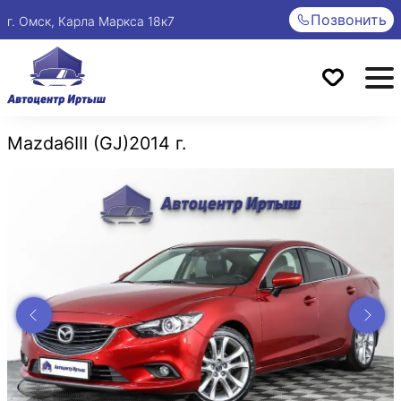
Позвонить
г. Омск, Карла Маркса 18к7
Mazda
6
III (GJ)
2014 г.