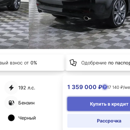
вый взнос от
0%
Одобрение
по паспор
1 359 000 ₽
17 140 ₽/ме
192 л.с.
Бензин
Купить в кредит
Черный
Рассрочка