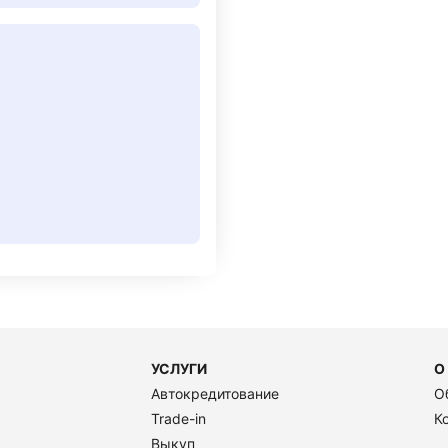
УСЛУГИ
О
Автокредитование
О
Trade-in
К
Выкуп