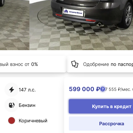
вый взнос от
0%
Одобрение
по паспор
599 000 ₽
7 555 ₽/мес.
147 л.с.
Бензин
Купить в кредит
Коричневый
Рассрочка