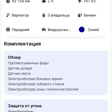
92 759 км
2 л.
147 л.с.
Вариатор
3 владельца
Бензин
Передний
Внедорожник 5 дв.
Синий
Комплектация
Обзор
Противотуманные фары
Датчик дождя
Датчик света
Электрообогрев боковых зеркал
Электрообогрев лобового стекла
Электрообогрев зоны стеклоочистителей
Защита от угона
Иммобилайзер