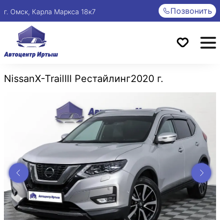
Позвонить
г. Омск, Карла Маркса 18к7
Nissan
X-Trail
III Рестайлинг
2020 г.