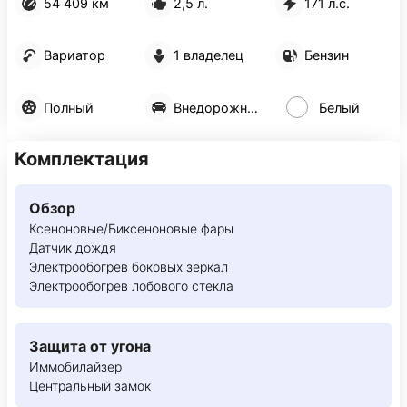
54 409 км
2,5 л.
171 л.с.
Вариатор
1 владелец
Бензин
Полный
Внедорожник 5 дв.
Белый
Комплектация
Обзор
Ксеноновые/Биксеноновые фары
Датчик дождя
Электрообогрев боковых зеркал
Электрообогрев лобового стекла
Защита от угона
Иммобилайзер
Центральный замок