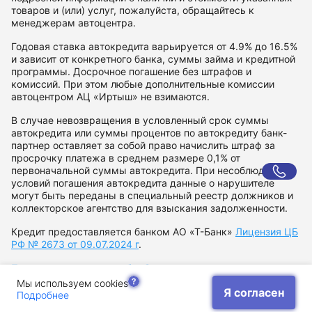
товаров и (или) услуг, пожалуйста, обращайтесь к
менеджерам автоцентра.
Годовая ставка автокредита варьируется от 4.9% до 16.5%
и зависит от конкретного банка, суммы займа и кредитной
программы. Досрочное погашение без штрафов и
комиссий. При этом любые дополнительные комиссии
автоцентром АЦ «Иртыш» не взимаются.
В случае невозвращения в условленный срок суммы
автокредита или суммы процентов по автокредиту банк-
партнер оставляет за собой право начислить штраф за
просрочку платежа в среднем размере 0,1% от
первоначальной суммы автокредита. При несоблюдении
условий погашения автокредита данные о нарушителе
могут быть переданы в специальный реестр должников и
коллекторское агентство для взыскания задолженности.
Кредит предоставляется банком АО «Т-Банк»
Лицензия ЦБ
РФ № 2673 от 09.07.2024 г
.
Политика в отношении обработки персональных данных
Согласие на рекламную рассылку
Мы используем cookies
Я согласен
Подробнее