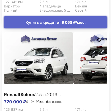
127 342 км
2,5 л.
171 л.с.
Вариатор
4 владельца
Бензин
Полный
Внедорожник 5 дв.
Серый
Купить в кредит от 9 068 ₽/мес.
Renault
Koleos
2.5 л.
2013 г.
729 000 ₽
9 194 ₽/мес. без взноса
125 637 км
2,5 л.
171 л.с.