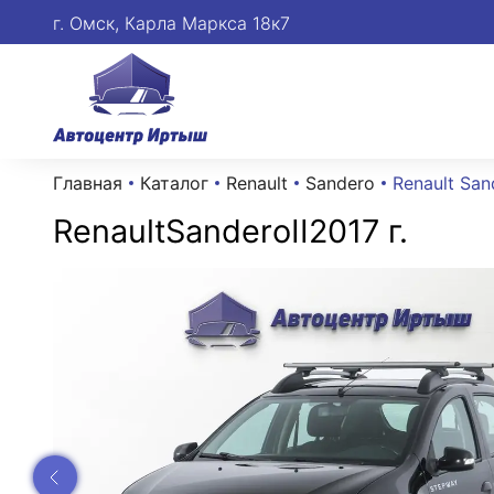
г. Омск, Карла Маркса 18к7
Главная
Каталог
Renault
Sandero
Renault San
Renault
Sandero
II
2017 г.