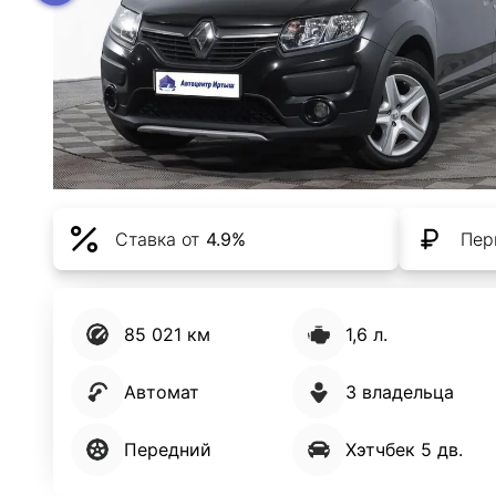
Ставка от
4.9%
Пер
85 021 км
1,6 л.
Автомат
3 владельца
Передний
Хэтчбек 5 дв.