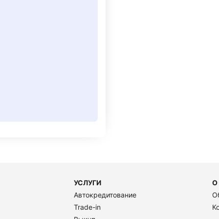
УСЛУГИ
О
Автокредитование
О
Trade-in
К