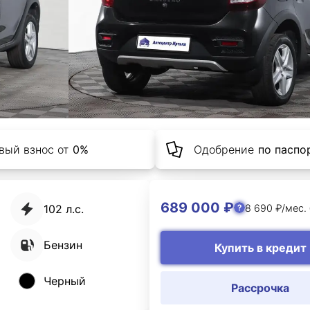
вый взнос от
0%
Одобрение
по паспор
689 000 ₽
8 690 ₽/мес.
102 л.с.
Бензин
Купить в кредит
Черный
Рассрочка