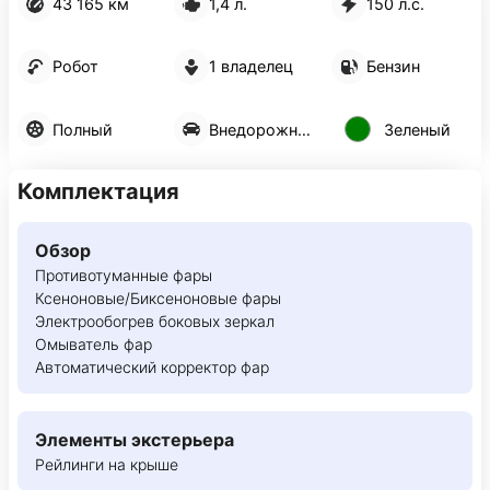
43 165 км
1,4 л.
150 л.с.
Робот
1 владелец
Бензин
Полный
Внедорожник 5 дв.
Зеленый
Комплектация
Обзор
Противотуманные фары
Ксеноновые/Биксеноновые фары
Электрообогрев боковых зеркал
Омыватель фар
Автоматический корректор фар
Элементы экстерьера
Рейлинги на крыше