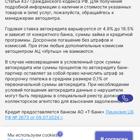
Статьи 437 Гражданского кодекса РФ. Для получения
подробной информации о наличии и стоимости указанных
товаров и (или) услуг, пожалуйста, обращайтесь к
менеджерам автоцентра.
Годовая ставка автокредита варьируется от 4.9% до 16.5%
и зависит от конкретного банка, суммы займа и кредитной
программы. Досрочное погашение без штрафов и
комиссий. При этом любые дополнительные комиссии
автоцентром АЦ «Иртыш» не взимаются.
В случае невозвращения в условленный срок суммы
автокредита или суммы процентов по автокредиту банк-
партнер оставляет за собой право начислить штраф за
просрочку платежа в среднем размере 0,1% от
первоначальной суммы автокредита. При несоблюдении
условий погашения автокредита данные о нарушителе
могут быть переданы в специальный реестр должников и
коллекторское агентство для взыскания задолженности.
Кредит предоставляется банком АО «Т-Банк»
Лицензия ЦБ
РФ № 2673 от 09.07.2024 г
.
Политика в отношении обработки персональных данных
Согласие на рекламную рассылку
Мы используем cookies
Я согласен