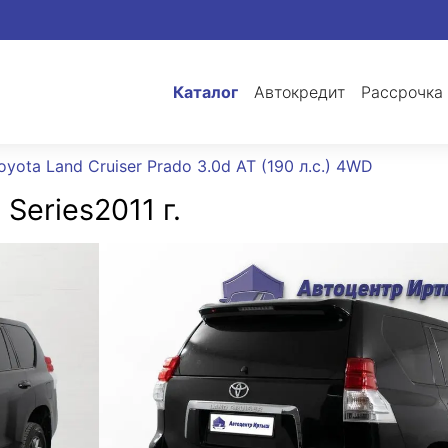
Каталог
Автокредит
Рассрочка
oyota Land Cruiser Prado 3.0d AT (190 л.с.) 4WD
 Series
2011 г.