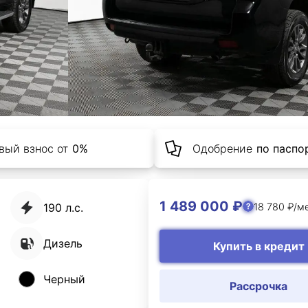
вый взнос от
0%
Одобрение
по паспор
1 489 000 ₽
18 780 ₽/м
190 л.с.
Дизель
Купить в кредит
Черный
Рассрочка