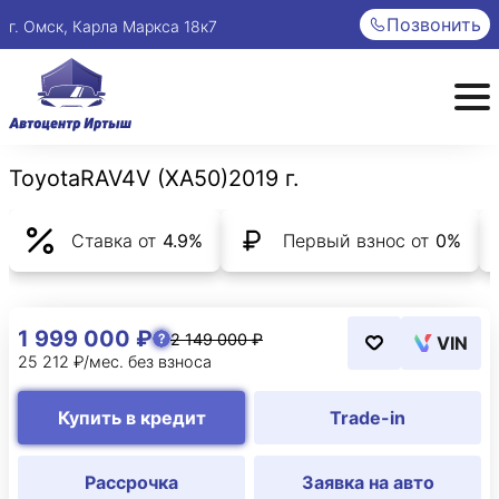
Позвонить
г. Омск, Карла Маркса 18к7
Toyota
RAV4
V (XA50)
2019 г.
Ставка от
4.9%
Первый взнос от
0%
1 999 000 ₽
2 149 000 ₽
VIN
25 212 ₽/мес. без взноса
Купить в кредит
Trade-in
Рассрочка
Заявка на авто